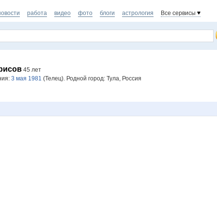
новости
работа
видео
фото
блоги
астрология
Все сервисы
рисов
45 лет
ния:
3 мая 1981
(Телец). Родной город: Тула, Россия