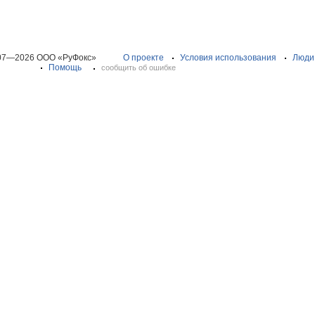
07—2026 ООО «РуФокс»
О проекте
Условия использования
Люди
Помощь
сообщить об ошибке