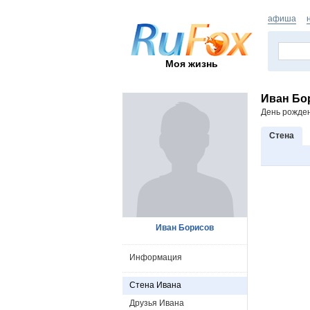
афиша
Моя жизнь
Иван Бо
День рожде
Стена
Иван Борисов
Информация
Стена Ивана
Друзья Ивана