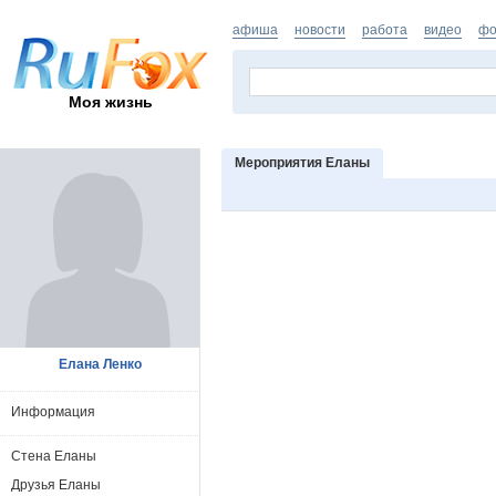
афиша
новости
работа
видео
фо
Моя жизнь
Мероприятия Еланы
Елана Ленко
Информация
Стена Еланы
Друзья Еланы