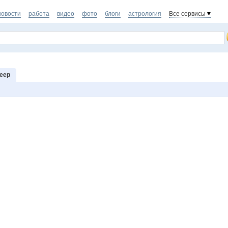
новости
работа
видео
фото
блоги
астрология
Все сервисы
leep