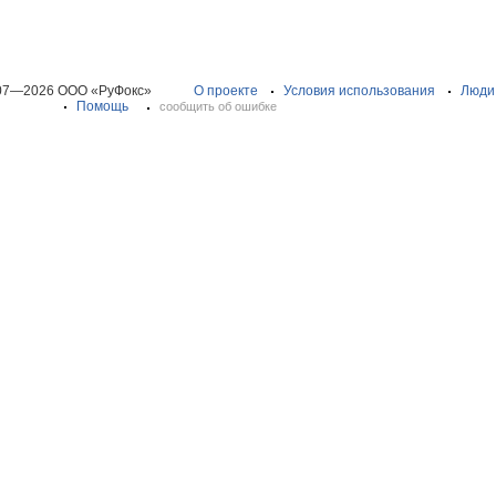
07—2026 ООО «РуФокс»
О проекте
Условия использования
Люди
Помощь
сообщить об ошибке