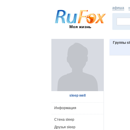
афиша
Моя жизнь
Группы s
sleep well
Информация
Стена sleep
Друзья sleep