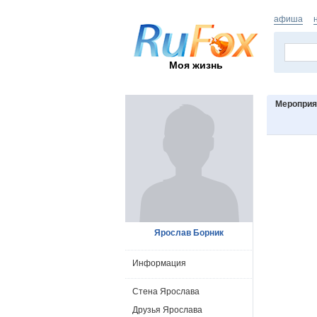
афиша
Моя жизнь
Мероприя
Ярослав Борник
Информация
Стена Ярослава
Друзья Ярослава