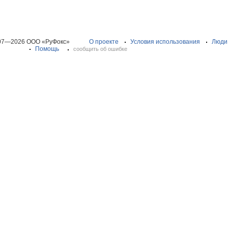
07—2026 ООО «РуФокс»
О проекте
Условия использования
Люди
Помощь
сообщить об ошибке