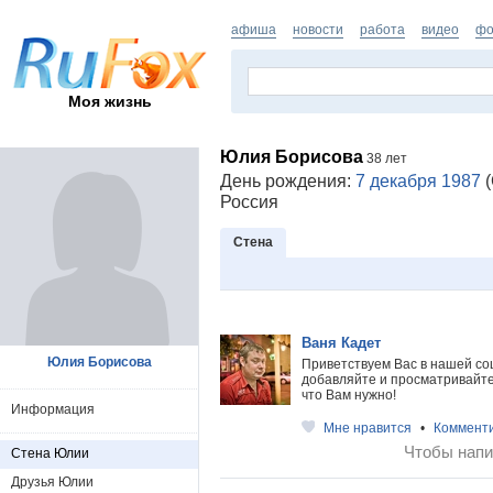
афиша
новости
работа
видео
фо
Моя жизнь
Юлия Борисова
38 лет
День рождения:
7 декабря 1987
(
Россия
Стена
Ваня Кадет
Юлия Борисова
Приветствуем Вас в нашей со
добавляйте и просматривайте 
что Вам нужно!
Информация
Мне нравится
•
Коммент
Чтобы напи
Стена Юлии
Друзья Юлии