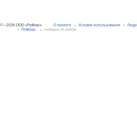
07—2026 ООО «РуФокс»
О проекте
Условия использования
Люди
Помощь
сообщить об ошибке