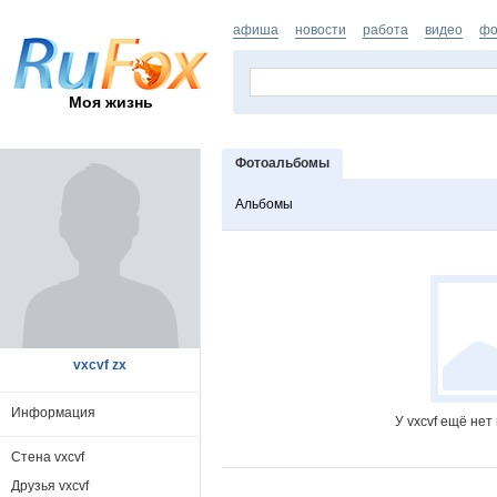
афиша
новости
работа
видео
фо
Моя жизнь
Фотоальбомы
Альбомы
vxcvf zx
Информация
У vxcvf ещё не
Стена vxcvf
Друзья vxcvf