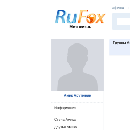
афиша
Моя жизнь
Группы А
Амик Арутюнян
Информация
Стена Амика
Друзья Амика