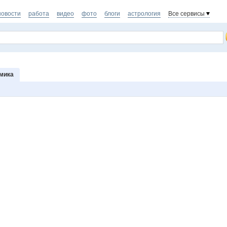
новости
работа
видео
фото
блоги
астрология
Все сервисы
мика