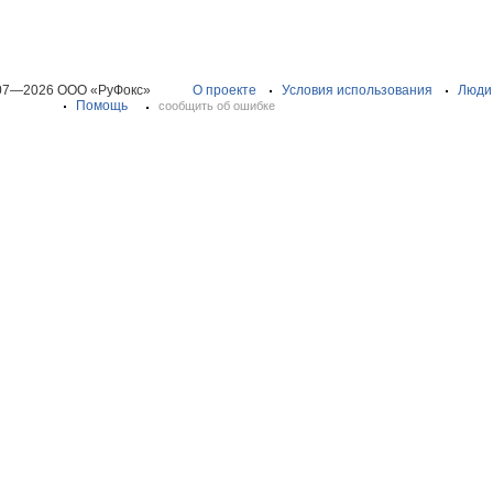
07—2026 ООО «РуФокс»
О проекте
Условия использования
Люди
Помощь
сообщить об ошибке