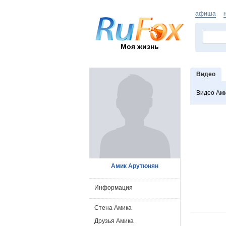
афиша
Моя жизнь
Видео
Видео Ам
Амик Арутюнян
Информация
Стена Амика
Друзья Амика