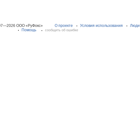
07—2026 ООО «РуФокс»
О проекте
Условия использования
Люди
Помощь
сообщить об ошибке