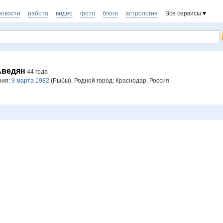
новости
работа
видео
фото
блоги
астрология
Все сервисы
Аведян
44 года
ния:
9 марта 1982
(Рыбы). Родной город: Краснодар, Россия