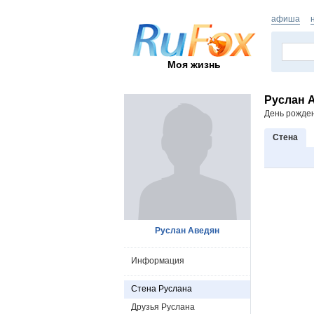
афиша
Моя жизнь
Руслан 
День рожде
Стена
Руслан Аведян
Информация
Стена Руслана
Друзья Руслана