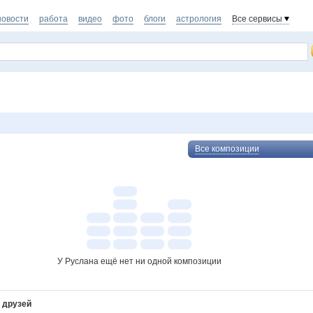
новости
работа
видео
фото
блоги
астрология
Все сервисы
Все композиции
У Руслана ещё нет ни одной композиции
 друзей