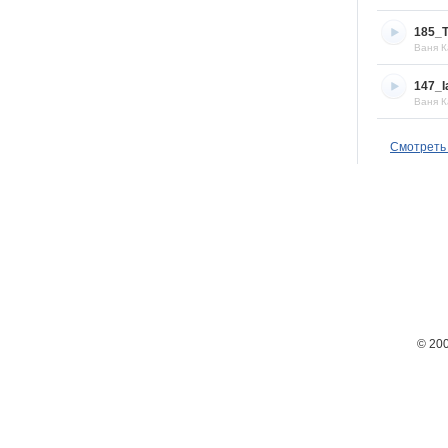
185_T
Ваня К
147_I
Ваня К
Смотреть 
© 20