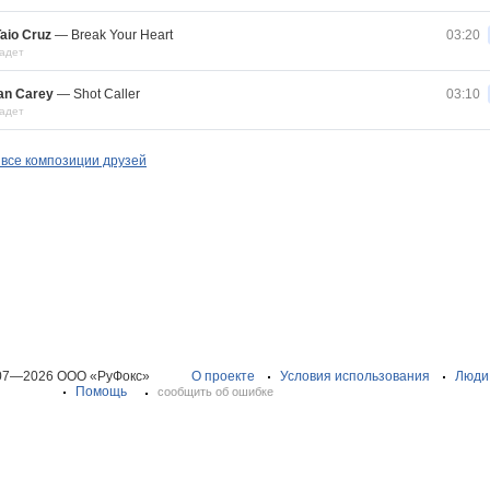
aio Cruz
—
Break Your Heart
03:20
адет
an Carey
—
Shot Caller
03:10
адет
все композиции друзей
07—2026 ООО «РуФокс»
О проекте
Условия использования
Люди
Помощь
сообщить об ошибке