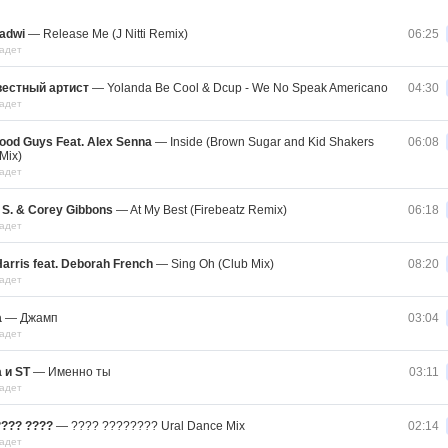
adwi
—
Release Me (J Nitti Remix)
06:25
адет
вестный артист
—
Yolanda Be Cool & Dcup - We No Speak Americano
04:30
адет
ood Guys Feat. Alex Senna
—
Inside (Brown Sugar and Kid Shakers
06:08
Mix)
адет
 S. & Corey Gibbons
—
At My Best (Firebeatz Remix)
06:18
адет
Harris feat. Deborah French
—
Sing Oh (Club Mix)
08:20
адет
а
—
Джамп
03:04
адет
 и ST
—
Именно ты
03:11
адет
??? ????
—
???? ???????? Ural Dance Mix
02:14
адет