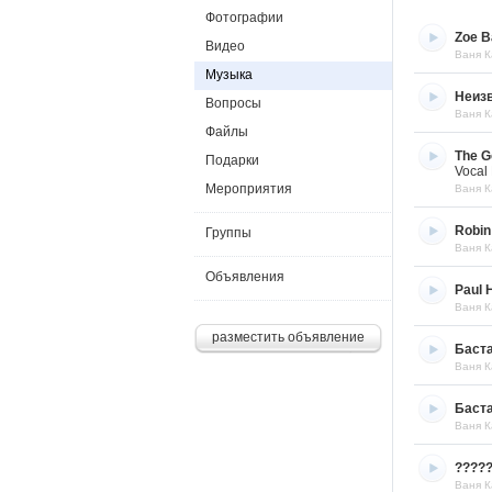
Фотографии
Zoe B
Видео
Ваня К
Музыка
Неиз
Вопросы
Ваня К
Файлы
The G
Подарки
Vocal 
Мероприятия
Ваня К
Robin
Группы
Ваня К
Объявления
Paul 
Ваня К
разместить объявление
Баст
Ваня К
Баста
Ваня К
?????
Ваня К