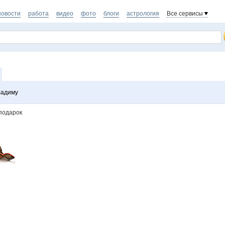
новости
работа
видео
фото
блоги
астрология
Все сервисы
Вадиму
подарок