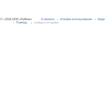
07—2026 ООО «РуФокс»
О проекте
Условия использования
Люди
Помощь
сообщить об ошибке