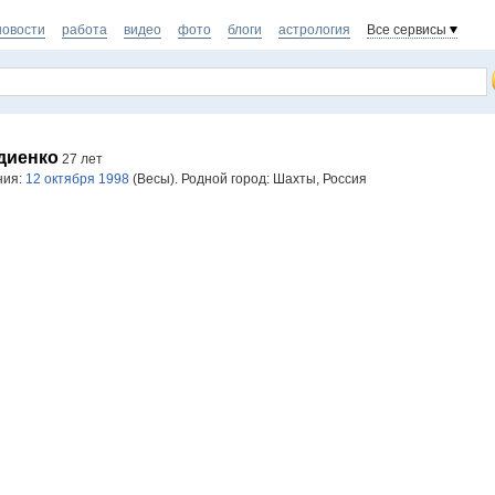
новости
работа
видео
фото
блоги
астрология
Все сервисы
диенко
27 лет
ния:
12 октября 1998
(Весы). Родной город: Шахты, Россия