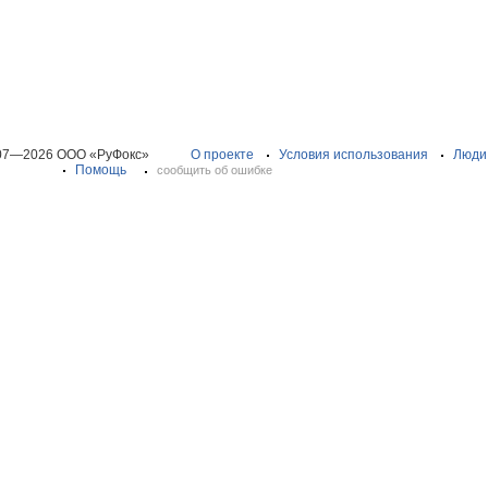
07—2026 ООО «РуФокс»
О проекте
Условия использования
Люди
Помощь
сообщить об ошибке