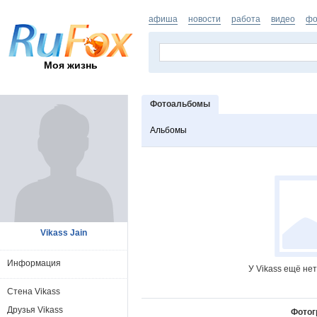
афиша
новости
работа
видео
фо
Моя жизнь
Фотоальбомы
Альбомы
Vikass Jain
Информация
У Vikass ещё не
Стена Vikass
Друзья Vikass
Фотог