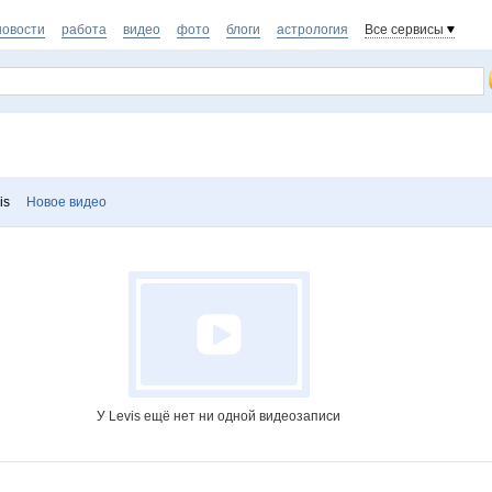
новости
работа
видео
фото
блоги
астрология
Все сервисы
is
Новое видео
У Levis ещё нет ни одной видеозаписи