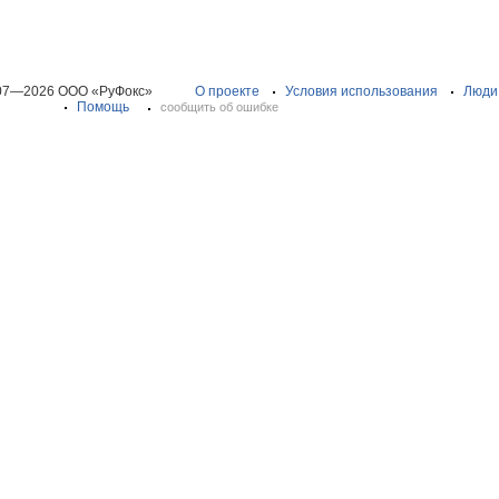
07—2026 ООО «РуФокс»
О проекте
Условия использования
Люди
Помощь
сообщить об ошибке