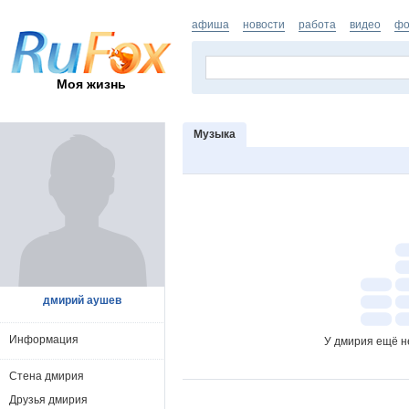
афиша
новости
работа
видео
фо
Моя жизнь
Музыка
дмирий аушев
Информация
У дмирия ещё н
Стена дмирия
Друзья дмирия