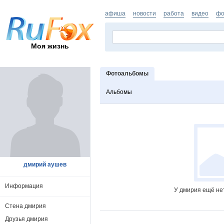
афиша
новости
работа
видео
фо
Моя жизнь
Фотоальбомы
Альбомы
дмирий аушев
Информация
У дмирия ещё не
Стена дмирия
Друзья дмирия