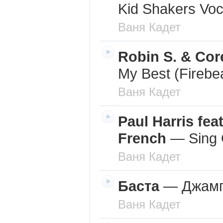
Kid Shakers Voc
Ваня Кадет
Robin S. & Co
My Best (Firebe
Ваня Кадет
Paul Harris fea
French
—
Sing 
Ваня Кадет
Баста
—
Джам
Ваня Кадет