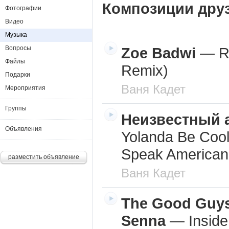
Композиции дру
Фотографии
Видео
Музыка
Вопросы
Zoe Badwi
—
R
Файлы
Remix)
Подарки
Ваня Кадет
Мероприятия
Группы
Неизвестный 
Объявления
Yolanda Be Coo
Speak American
разместить объявление
Ваня Кадет
The Good Guys
Senna
—
Insid