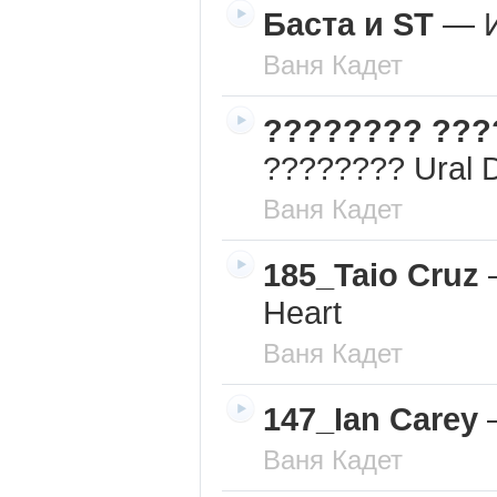
Баста и ST
—
Ваня Кадет
???????? ???
???????? Ural 
Ваня Кадет
185_Taio Cruz
Heart
Ваня Кадет
147_Ian Carey
Ваня Кадет