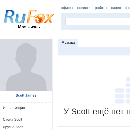
афиша
новости
работа
видео
фо
Моя жизнь
Музыка
Scott James
Информация
У Scott ещё нет
Стена Scott
Друзья Scott