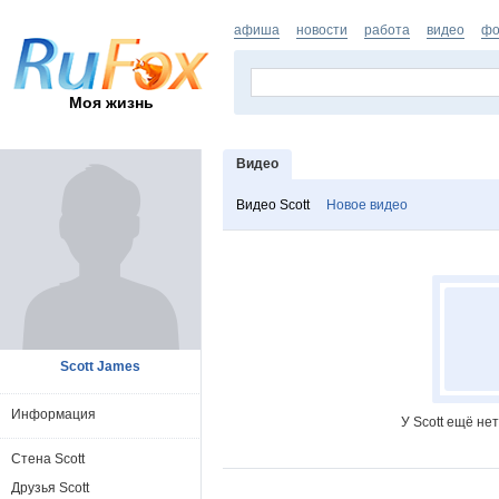
афиша
новости
работа
видео
фо
Моя жизнь
Видео
Видео Scott
Новое видео
Scott James
Информация
У Scott ещё не
Стена Scott
Друзья Scott