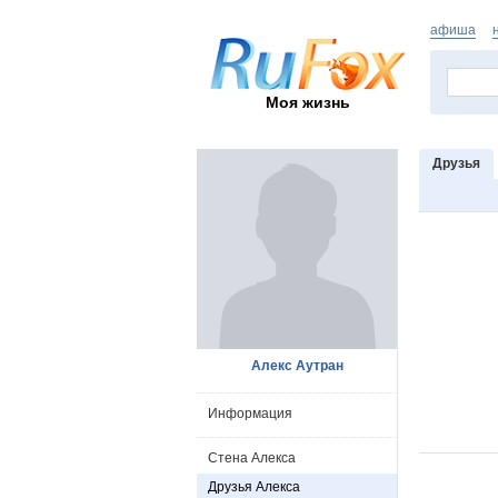
афиша
Моя жизнь
Друзья
Алекс Аутран
Информация
Стена Алекса
Друзья Алекса