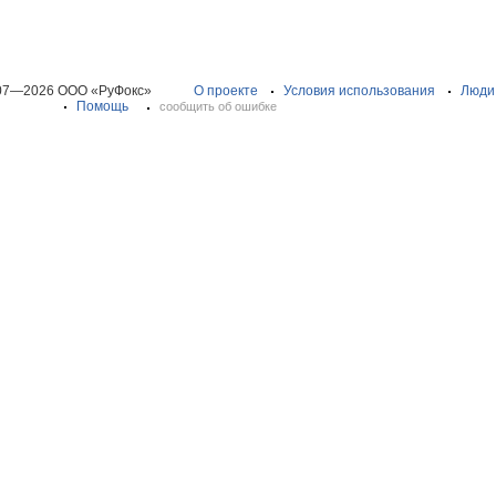
07—2026 ООО «РуФокс»
О проекте
Условия использования
Люди
Помощь
сообщить об ошибке