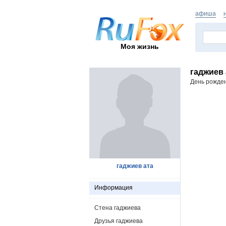
афиша
Моя жизнь
гаджиев 
День рожде
гаджиев ата
Информация
Стена гаджиева
Друзья гаджиева