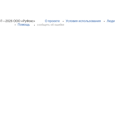
07—2026 ООО «РуФокс»
О проекте
Условия использования
Люди
Помощь
сообщить об ошибке