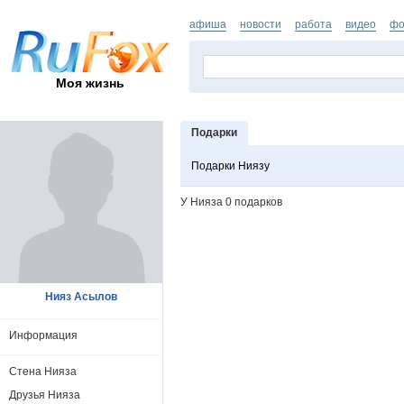
афиша
новости
работа
видео
фо
Моя жизнь
Подарки
Подарки Ниязу
У Нияза 0 подарков
Нияз Асылов
Информация
Стена Нияза
Друзья Нияза