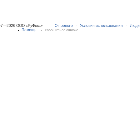
07—2026 ООО «РуФокс»
О проекте
Условия использования
Люди
Помощь
сообщить об ошибке