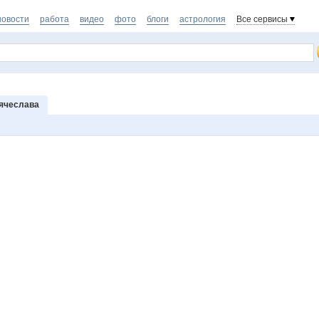
новости
работа
видео
фото
блоги
астрология
Все сервисы
ячеслава