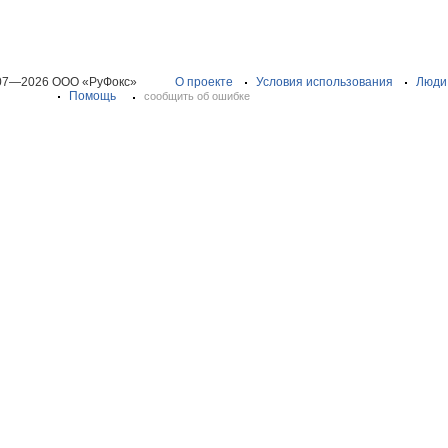
07—2026 ООО «РуФокс»
О проекте
Условия использования
Люди
Помощь
сообщить об ошибке