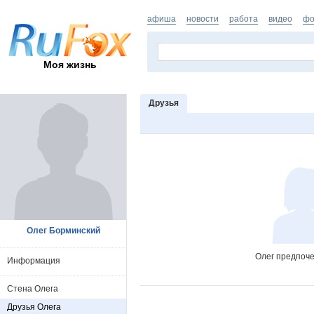
афиша
новости
работа
видео
фо
Моя жизнь
Друзья
Олег Борминский
Олег предпоче
Информация
Стена Олега
Друзья Олега