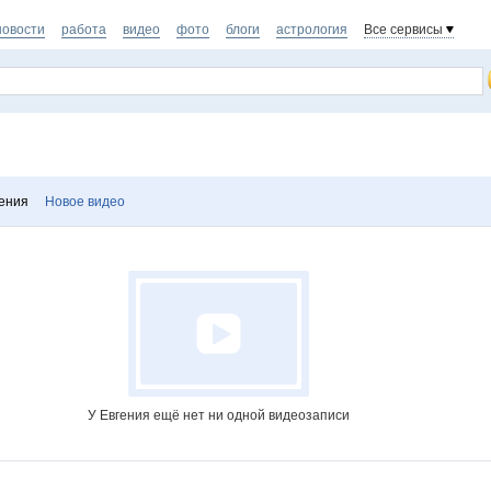
новости
работа
видео
фото
блоги
астрология
Все сервисы
ения
Новое видео
У Евгения ещё нет ни одной видеозаписи