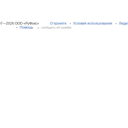
07—2026 ООО «РуФокс»
О проекте
Условия использования
Люди
Помощь
сообщить об ошибке