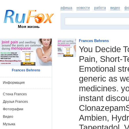
афиша
новости
работа
видео
фо
Моя жизнь
Frances Behrens
You Decide T
Pain, Short-T
Emotional stre
Frances Behrens
generic as we
Информация
medicines. yo
Стена Frances
instant discou
Друзья Frances
ClonazepamS
Фотографии
Ambien, Hydr
Видео
Музыка
Tapentadol, V