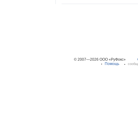
© 2007—2026 ООО «РуФокс»
Помощь
сообщ