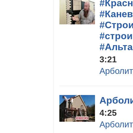
#Крас
#Кане
#Стро
#стро
#Альт
3:21
Арболит
Арбол
4:25
Арболит