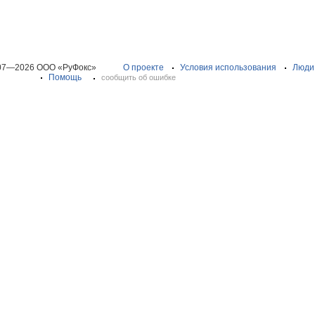
07—2026 ООО «РуФокс»
О проекте
Условия использования
Люди
Помощь
сообщить об ошибке