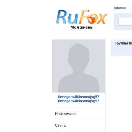
афиша
Моя жизнь
Группы fi
finneganwilkinsonajsg57
finneganwilkinsonajsg57
Информация
Стена