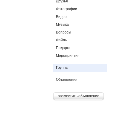
finneganwilkinsonajsg57
Друзья
finneganwilkinsonajsg57
Фотографии
Видео
Музыка
Вопросы
Файлы
Подарки
Мероприятия
Группы
Объявления
разместить объявление