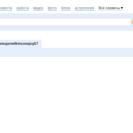
новости
работа
видео
фото
блоги
астрология
Все сервисы
nneganwilkinsonajsg57