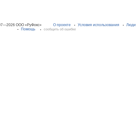
07—2026 ООО «РуФокс»
О проекте
Условия использования
Люди
Помощь
сообщить об ошибке