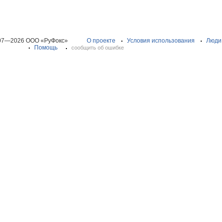
07—2026 ООО «РуФокс»
О проекте
Условия использования
Люди
Помощь
сообщить об ошибке