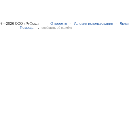
07—2026 ООО «РуФокс»
О проекте
Условия использования
Люди
Помощь
сообщить об ошибке