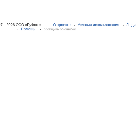
07—2026 ООО «РуФокс»
О проекте
Условия использования
Люди
Помощь
сообщить об ошибке