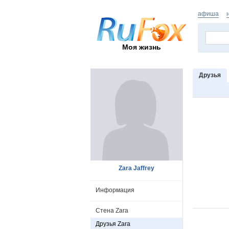
афиша
Моя жизнь
Друзья
Zara Jaffrey
Информация
Стена Zara
Друзья Zara