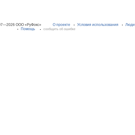
07—2026 ООО «РуФокс»
О проекте
Условия использования
Люди
Помощь
сообщить об ошибке