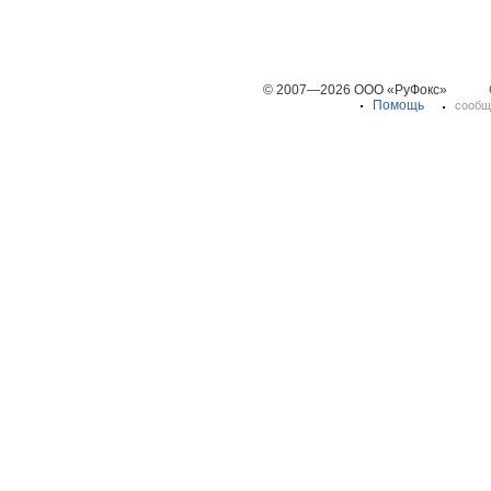
© 2007—2026 ООО «РуФокс»
Помощь
сообщ