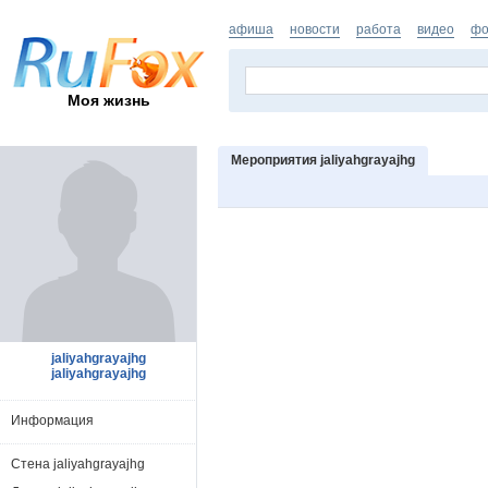
афиша
новости
работа
видео
фо
Моя жизнь
Мероприятия jaliyahgrayajhg
jaliyahgrayajhg
jaliyahgrayajhg
Информация
Стена jaliyahgrayajhg