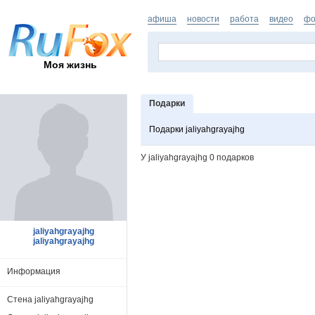
афиша
новости
работа
видео
фо
Моя жизнь
Подарки
Подарки jaliyahgrayajhg
У jaliyahgrayajhg 0 подарков
jaliyahgrayajhg
jaliyahgrayajhg
Информация
Стена jaliyahgrayajhg