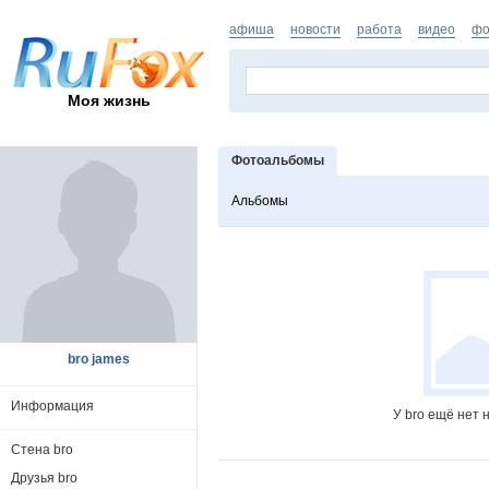
афиша
новости
работа
видео
фо
Моя жизнь
Фотоальбомы
Альбомы
bro james
Информация
У bro ещё нет 
Стена bro
Друзья bro