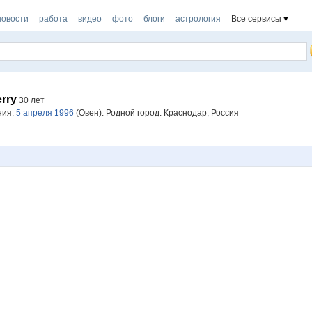
новости
работа
видео
фото
блоги
астрология
Все сервисы
erry
30 лет
ния:
5 апреля 1996
(Овен). Родной город: Краснодар, Россия