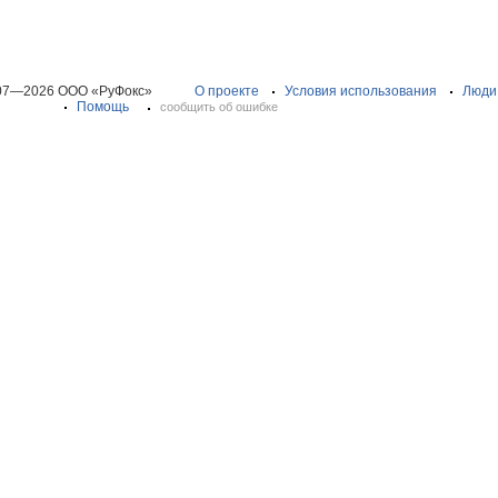
07—2026 ООО «РуФокс»
О проекте
Условия использования
Люди
Помощь
сообщить об ошибке