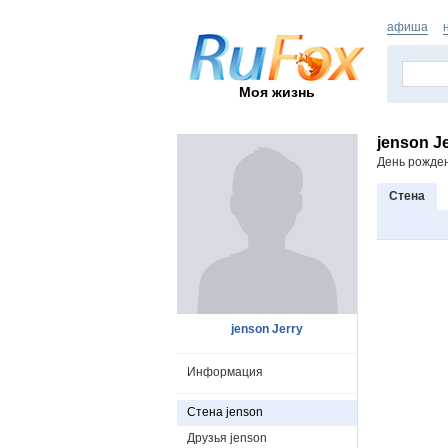
афиша
Моя жизнь
jenson J
День рожде
Стена
jenson Jerry
Информация
Стена jenson
Друзья jenson