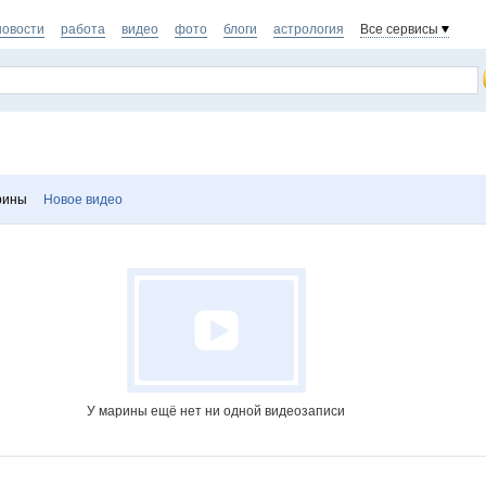
новости
работа
видео
фото
блоги
астрология
Все сервисы
рины
Новое видео
У марины ещё нет ни одной видеозаписи