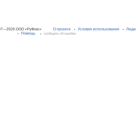
07—2026 ООО «РуФокс»
О проекте
Условия использования
Люди
Помощь
сообщить об ошибке