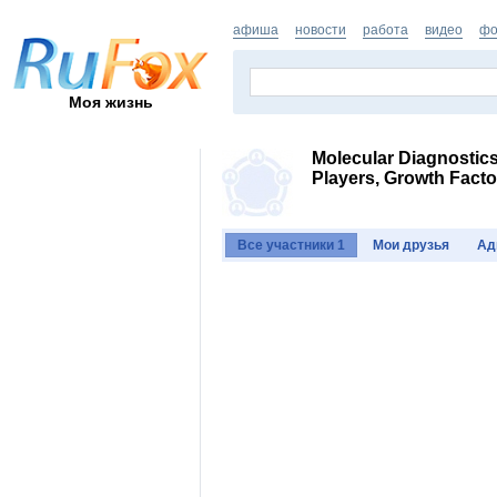
афиша
новости
работа
видео
фо
Моя жизнь
Molecular Diagnostics
Players, Growth Facto
Все участники 1
Мои друзья
Ад