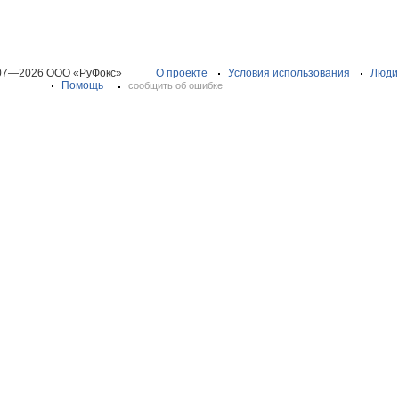
07—2026 ООО «РуФокс»
О проекте
Условия использования
Люди
Помощь
сообщить об ошибке