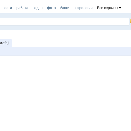
новости
работа
видео
фото
блоги
астрология
Все сервисы
rofaj