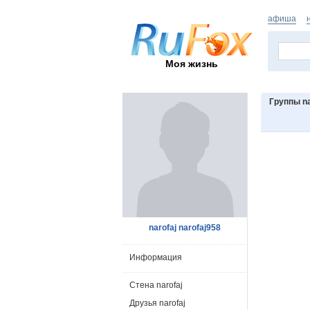
афиша
Моя жизнь
Группы na
narofaj narofaj958
Информация
Стена narofaj
Друзья narofaj