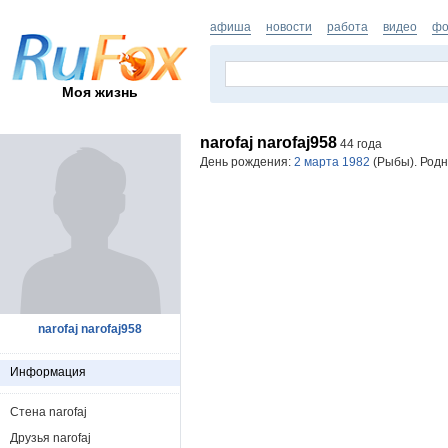
афиша
новости
работа
видео
фо
Моя жизнь
narofaj narofaj958
44 года
День рождения:
2 марта 1982
(Рыбы). Родн
narofaj narofaj958
Информация
Стена narofaj
Друзья narofaj