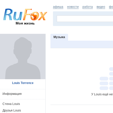
афиша
новости
работа
видео
фо
Моя жизнь
Музыка
Louis Torrence
Информация
У Louis ещё н
Стена Louis
Друзья Louis