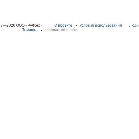
07—2026 ООО «РуФокс»
О проекте
Условия использования
Люди
Помощь
сообщить об ошибке