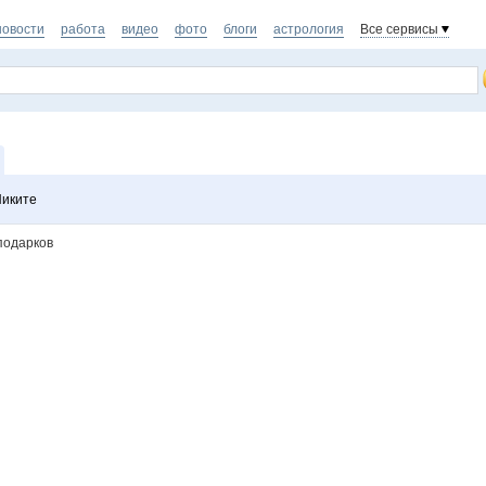
новости
работа
видео
фото
блоги
астрология
Все сервисы
Никите
подарков