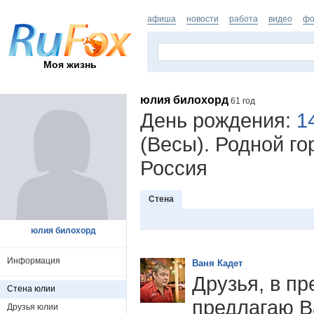
афиша
новости
работа
видео
фо
Моя жизнь
юлия билохорд
61 год
День рождения:
1
(Весы). Родной го
Россия
Стена
юлия билохорд
Информация
Ваня Кадет
Друзья, в п
Стена юлии
предлагаю В
Друзья юлии