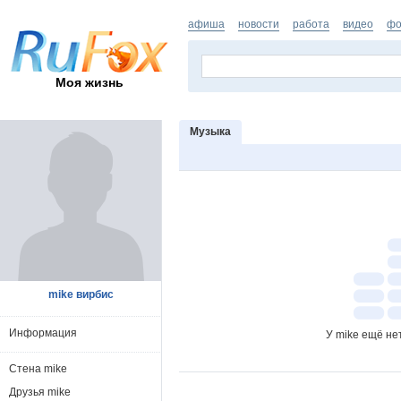
афиша
новости
работа
видео
фо
Моя жизнь
Музыка
mike вирбис
Информация
У mike ещё не
Стена mike
Друзья mike