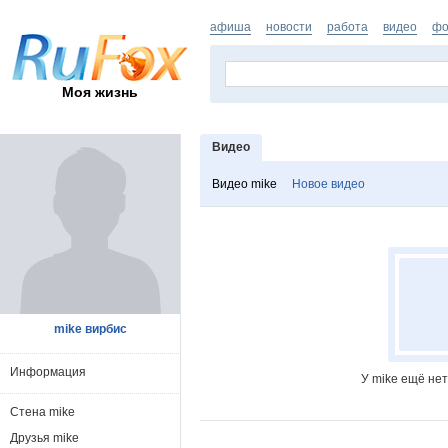
афиша
новости
работа
видео
фо
Моя жизнь
Видео
Видео mike
Новое видео
mike вирбис
Информация
У mike ещё не
Стена mike
Друзья mike