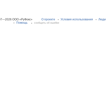
07—2026 ООО «РуФокс»
О проекте
Условия использования
Люди
Помощь
сообщить об ошибке