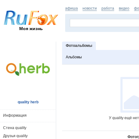
афиша
новости
работа
видео
фо
Моя жизнь
Фотоальбомы
Альбомы
quality herb
Информация
У quality ещё н
Стена quality
Друзья quality
Фотог